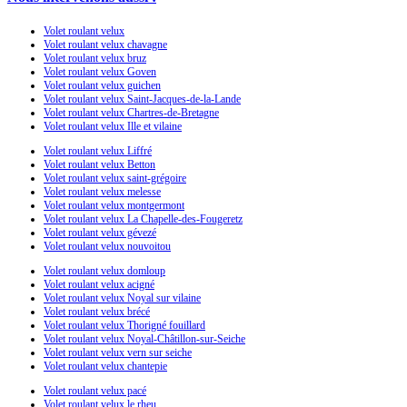
Volet roulant velux
Volet roulant velux chavagne
Volet roulant velux bruz
Volet roulant velux Goven
Volet roulant velux guichen
Volet roulant velux Saint-Jacques-de-la-Lande
Volet roulant velux Chartres-de-Bretagne
Volet roulant velux Ille et vilaine
Volet roulant velux Liffré
Volet roulant velux Betton
Volet roulant velux saint-grégoire
Volet roulant velux melesse
Volet roulant velux montgermont
Volet roulant velux La Chapelle-des-Fougeretz
Volet roulant velux gévezé
Volet roulant velux nouvoitou
Volet roulant velux domloup
Volet roulant velux acigné
Volet roulant velux Noyal sur vilaine
Volet roulant velux brécé
Volet roulant velux Thorigné fouillard
Volet roulant velux Noyal-Châtillon-sur-Seiche
Volet roulant velux vern sur seiche
Volet roulant velux chantepie
Volet roulant velux pacé
Volet roulant velux le rheu