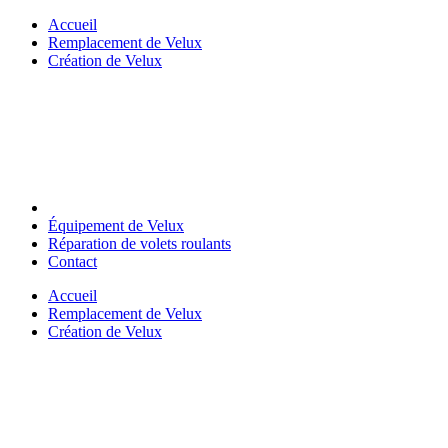
Skip
Accueil
to
Remplacement de Velux
content
Création de Velux
Équipement de Velux
Réparation de volets roulants
Contact
Accueil
Remplacement de Velux
Création de Velux