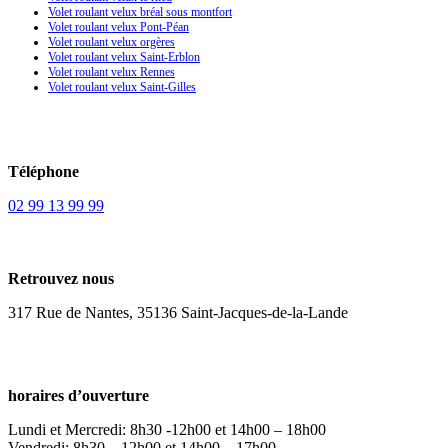
Volet roulant velux bréal sous montfort
Volet roulant velux Pont-Péan
Volet roulant velux orgères
Volet roulant velux Saint-Erblon
Volet roulant velux Rennes
Volet roulant velux Saint-Gilles
Téléphone
02 99 13 99 99
Retrouvez nous
317 Rue de Nantes, 35136 Saint-Jacques-de-la-Lande
horaires d’ouverture
Lundi et Mercredi: 8h30 -12h00 et 14h00 – 18h00
Vendredi: 8h30 – 12h00 et 14h00 – 17h00