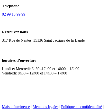
Téléphone
02 99 13 99 99
Retrouvez nous
317 Rue de Nantes, 35136 Saint-Jacques-de-la-Lande
horaires d’ouverture
Lundi et Mercredi: 8h30 -12h00 et 14h00 – 18h00
Vendredi: 8h30 – 12h00 et 14h00 – 17h00
Accueil
Remplacement de Velux
Création de Velux
Équipement de Velux
Réparation de volets roulants
Contact
Maison lumineuse
|
Mentions légales
|
Politique de confidentialité
|