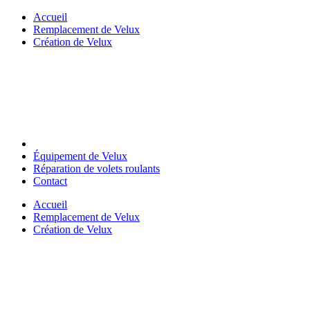
Skip
Accueil
to
Remplacement de Velux
content
Création de Velux
Équipement de Velux
Réparation de volets roulants
Contact
Accueil
Remplacement de Velux
Création de Velux