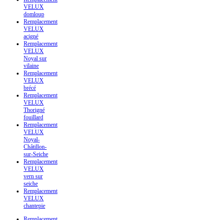
VELUX
domloup
Remplacement
VELUX
acigné
Remplacement
VELUX
Noyal sur
vilaine
Remplacement
VELUX
brécé
Remplacement
VELUX
Thorigné
fouillard
Remplacement
VELUX
Noyal-
Châtillon-
sur-Seiche
Remplacement
VELUX
vern sur
seiche
Remplacement
VELUX
chantepie
Remplacement