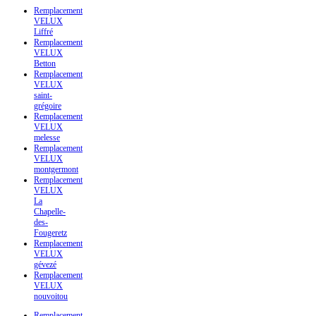
Remplacement
VELUX
Liffré
Remplacement
VELUX
Betton
Remplacement
VELUX
saint-
grégoire
Remplacement
VELUX
melesse
Remplacement
VELUX
montgermont
Remplacement
VELUX
La
Chapelle-
des-
Fougeretz
Remplacement
VELUX
gévezé
Remplacement
VELUX
nouvoitou
Remplacement