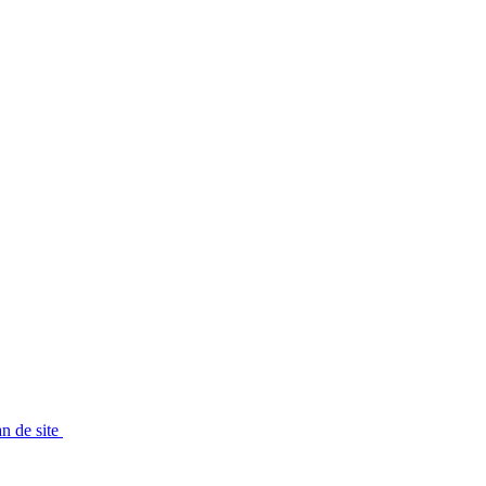
e Velux
Création de Velux
Équipement de Velux
Répar
an de site