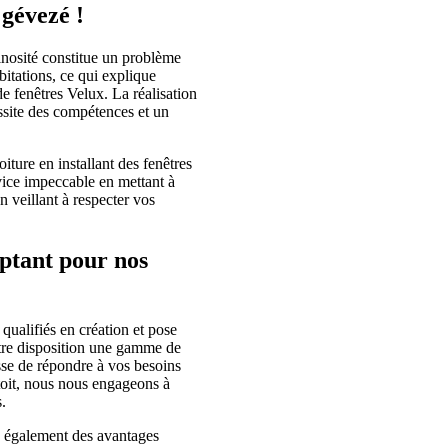
gévezé !
osité constitue un problème
bitations, ce qui explique
e fenêtres Velux. La réalisation
ssite des compétences et un
ture en installant des fenêtres
vice impeccable en mettant à
n veillant à respecter vos
optant pour nos
qualifiés en création et pose
tre disposition une gamme de
isse de répondre à vos besoins
 toit, nous nous engageons à
.
ez également des avantages