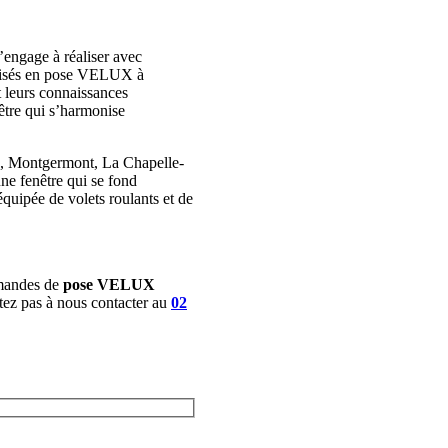
’engage à réaliser avec
cialisés en pose VELUX à
 leurs connaissances
nêtre qui s’harmonise
e, Montgermont, La Chapelle-
ne fenêtre qui se fond
équipée de volets roulants et de
emandes de
pose VELUX
itez pas à nous contacter au
02