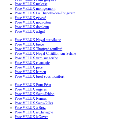
Pose VELUX melesse
Pose VELUX montgermont
Pose VELUX La Chapelle-des-Fougeretz
Pose VELUX gévezé
Pose VELUX nouvoitou
Pose VELUX domloup
Pose VELUX acigné
Pose VELUX Noyal sur vilaine
Pose VELUX brécé
Pose VELUX Thorigné fouillard
Pose VELUX Noyal-Châtillon-sur-Seiche
Pose VELUX vern sur seiche
Pose VELUX chantepie
Pose VELUX pacé
Pose VELUX le rheu
Pose VELUX bréal sous montfort
Pose VELUX Pont-Péan
Pose VELUX orgères
Pose VELUX Saint-Erblon
Pose VELUX Rennes
Pose VELUX Saint-Gilles
Pose VELUX à Bruz
Pose VELUX à Chavagne
Pose VELUX à Goven