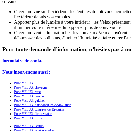
suivants :
Créer une vue sur l’extérieur : les fenêtres de toit vous permette
l’extérieur depuis vos combles
Apporter plus de lumière à votre intérieur : les Velux présente
illuminer votre intérieur et lui apporter plus de convivialité
Créer une ventilation naturelle : les nouveaux Velux s’avèrent u
débarrasser des polluants, éliminer l’humidité et faire entrer l’air
Pour toute demande d’information, n’hésitez pas à n
formulaire de contact
Nous intervenons aussi :
Pose VELUX
Pose VELUX chavagne
Pose VELUX bruz
Pose VELUX Goven
Pose VELUX guichen
Pose VELUX Saint-Jacques-de-la-Lande
Pose VELUX Chartres-de-Bretagne
Pose VELUX Ille et vilaine
Pose VELUX Liffré
Pose VELUX Betton
Pose VELUX saint-grégoire