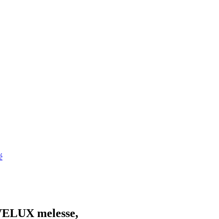
é
VELUX melesse,