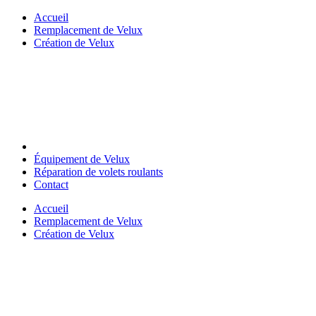
Skip
Accueil
to
Remplacement de Velux
content
Création de Velux
Équipement de Velux
Réparation de volets roulants
Contact
Accueil
Remplacement de Velux
Création de Velux